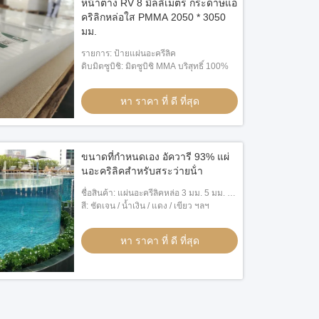
หน้าต่าง RV 8 มิลลิเมตร กระดาษแอ
คริลิกหล่อใส PMMA 2050 * 3050
มม.
รายการ: ป้ายแผ่นอะครีลิค
ดิบมิตซูบิชิ: มิตซูบิชิ MMA บริสุทธิ์ 100%
หา ราคา ที่ ดี ที่สุด
ขนาดที่กําหนดเอง อัควารี 93% แผ่
นอะคริลิคสําหรับสระว่ายน้ํา
ชื่อสินค้า: แผ่นอะครีลิคหล่อ 3 มม. 5 มม. แผ่
นอะครีลิคใสพลาสติก
สี: ชัดเจน / น้ำเงิน / แดง / เขียว ฯลฯ
หา ราคา ที่ ดี ที่สุด