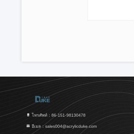
โทรศัพท์：86-151-98130478
อีเมล：sales004@acrylicduke.com