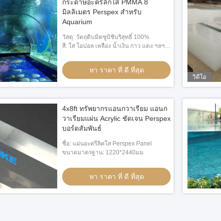
กระดาษอะคริลิกใส PMMA 8
มิลลิเมตร Perspex สําหรับ
Aquarium
วัสดุ: วัตถุดิบมิตซูบิชิบริสุทธิ์ 100%
สี: ใส โอปอล เหลือง น้ำเงิน กาว แดง ฯลฯ
มากกว่า 100 สี
หา ราคา ที่ ดี ที่สุด
วิดีโอ
4x8ft ทรัพยากรแอนกวาเรียม แอนก
วาเรียมแผ่น Acrylic ชัดเจน Perspex
บอร์ดสัมพันธ์
ชื่อ: แผ่นอะครีลิคใส Perspex Panel
ขนาดมาตรฐาน: 1220*2440มม
หา ราคา ที่ ดี ที่สุด