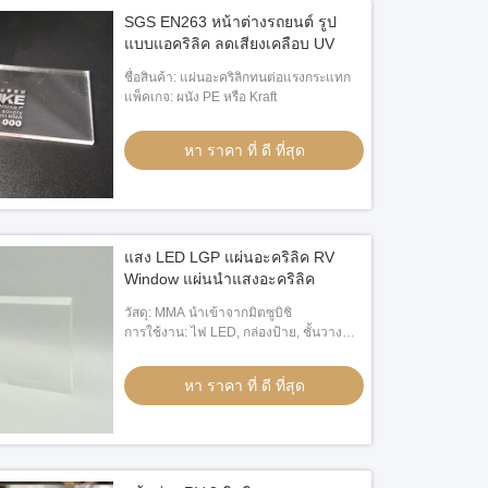
SGS EN263 หน้าต่างรถยนต์ รูป
แบบแอคริลิค ลดเสียงเคลือบ UV
ชื่อสินค้า: แผ่นอะคริลิกทนต่อแรงกระแทก
แพ็คเกจ: ผนัง PE หรือ Kraft
หา ราคา ที่ ดี ที่สุด
แสง LED LGP แผ่นอะคริลิค RV
Window แผ่นนําแสงอะคริลิค
วัสดุ: MMA นำเข้าจากมิตซูบิชิ
การใช้งาน: ไฟ LED, กล่องป้าย, ชั้นวาง
จอแสดงผล ฯลฯ
หา ราคา ที่ ดี ที่สุด