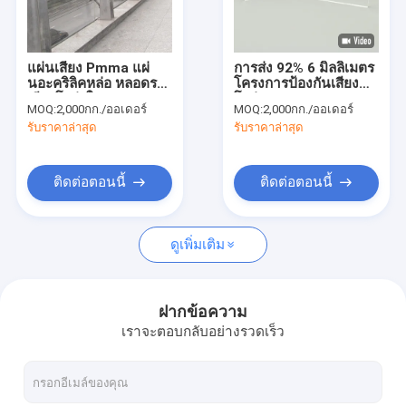
ทัวร์โรงงาน
ควบคุมคุณภาพ
แผ่นเสียง Pmma แผ่
การส่ง 92% 6 มิลลิเมตร
นอะคริลิคหล่อ หลอดรบ
โครงการป้องกันเสียง
ติดต่อเรา
เสียงโปร่งใส
โปร่ง
MOQ:
2,000กก./ออเดอร์
MOQ:
2,000กก./ออเดอร์
รับราคาล่าสุด
รับราคาล่าสุด
ข่าว
ขออ้าง
ติดต่อตอนนี้
ติดต่อตอนนี้
ดูเพิ่มเติม
แผ่นอะคริลิกเพื่อสุขภาพ
แผ่นอะคริลิกใส
ฝากข้อความ
เราจะตอบกลับอย่างรวดเร็ว
ตะกรุดอะคริลิก lgp
รั้วป้องกันเสียง