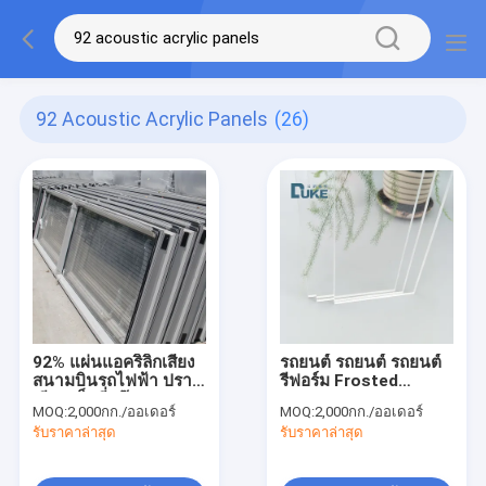
92 Acoustic Acrylic Panels
(26)
92% แผ่นแอคริลิกเสียง
รถยนต์ รถยนต์ รถยนต์
สนามบินรถไฟฟ้า ปราง
รีฟอร์ม Frosted
เสียงพล็กซี่กล๊าส
Window Acrylic Sheet
MOQ:
2,000กก./ออเดอร์
MOQ:
2,000กก./ออเดอร์
PMMA Panel ความ
รับราคาล่าสุด
รับราคาล่าสุด
ละเอียดสูง