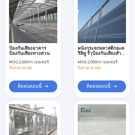
ป้องกันเสียงอาคาร
ผนังกระจกพลาสติกอะค
ป้องกันเสียงทางด่วน
ริลิค รั้วป้องกันเสียงสําห
รับพื้นที่อยู่อาศัย
MOQ:
2,000กก./ออเดอร์
MOQ:
2,000กก./ออเดอร์
รับราคาล่าสุด
รับราคาล่าสุด
ติดต่อตอนนี้
ติดต่อตอนนี้
บ้าน
ผลิตภัณฑ์
เกี่ยวกับเรา