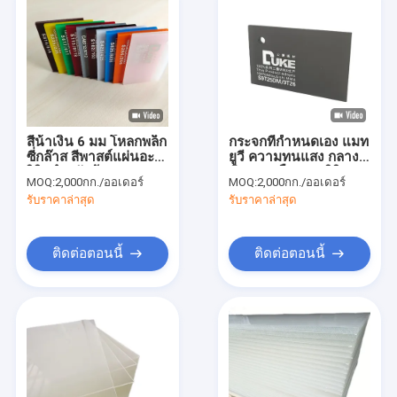
สีน้ําเงิน 6 มม โหลกพล็ก
กระจกที่กําหนดเอง แมท
ซี่กล๊าส สีพาสต์แผ่นอะค
ยูวี ความทนแสง กลาง
ริลิคสําหรับป้าย
วันกลางคืน แอคริลิก
MOQ:
2,000กก./ออเดอร์
MOQ:
2,000กก./ออเดอร์
แผ่นสําหรับการโฆษณา
รับราคาล่าสุด
รับราคาล่าสุด
ติดต่อตอนนี้
ติดต่อตอนนี้
บ้าน
ผลิตภัณฑ์
เกี่ยวกับเรา