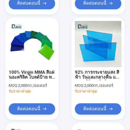
ติดต่อตอนนี้
ติดต่อตอนนี้
100% Virgin MMA สีแผ่
92% การกระจายแสง สี
นอะคริลิค โบลด์ป้าย ทน
ฟ้า วันและกลางคืน แผ่
ต่อ UV
นอะคริลิค 6 มิลลิเมตร
MOQ:
2,000กก./ออเดอร์
MOQ:
2,000กก./ออเดอร์
กระจ่างกระจ่าง
รับราคาล่าสุด
รับราคาล่าสุด
ติดต่อตอนนี้
ติดต่อตอนนี้