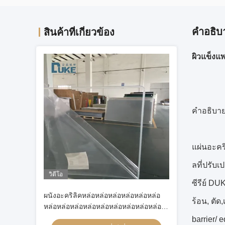
คําอธิบ
สินค้าที่เกี่ยวข้อง
ผิวแข็งแ
คําอธิบา
แผ่นอะคริ
ลที่ปรับเป
วิดีโอ
ซีรีย์ D
ผนังอะคริลิคหล่อหล่อหล่อหล่อหล่อหล่อ
ร้อน, ตัด
หล่อหล่อหล่อหล่อหล่อหล่อหล่อหล่อหล่อ
หล่อหล่อหล่อหล่อหล่อหล่อหล่อหล่อหล่อ
barrier/ 