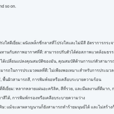
nd so on.
่งใสดีเยี่ยม: ผนังเพล็กซี่กลาสที่โปร่งใสและไม่มีสี อัตราการกร
านกับสภาพอากาศที่ดี: สามารถปรับตัวได้ต่อสภาพแวดล้อมธรรมช
ได้เปลี่ยนแปลงคุณสมบัติของมัน, คุณสมบัติต้านการแก่ตัวสามาร
ารถในการประมวลผลที่ดี: ไม่เพียงพอเหมาะสําหรับการประมวลผ
, พื้นผิวสามารถสี, การพิมพ์จอหรือเคลือบระบายความร้อน
ี่ดีเยี่ยม: หลากหลายแผ่นอะคริลิค, สีที่รวย, และมีผลงานที่ดีมาก,
สีได้, การพิมพ์กรองหรือเคลือบระบายความว่าง
นพิษ: แม้จะเผาผลาญนานก็ยังสามารถทําร้ายมนุษย์ได้ และไม่สร้างก๊า