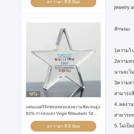
หา ราคา ที่ ดี ที่สุด
หล่อหล่อหล่อหล่อหล่อหล่อหล่อหล่อหล่อ
jewelry a
หล่อหล่อหล่อหล่อหล่อหล่อหล่อหล่อหล่อ
หล่อหล่อหล่อหล่อหล่อหล่อหล่อหล่อหล่อ
หล่อหล่อหล่อหล่อหล่อหล่อหล่อหล่อหล่อ
หล่อหล่อหล่อหล่อหล่อหล่อหล่อหล่อหล่อ
ลักษณะ
หล่อหล่อหล่อหล่อหล่อหล่อหล่อหล่อหล่อ
หล่อหล่อหล่อหล่อหล่อหล่อหล่อหล่อหล่อ
หล่อหล่อหล่อหล่อหล่อหล่อหล่อหล่อหล่อ
1ความโปร
หล่อหล่อหล่อหล่อหล่อหล่อหล่อหล่อหล่อ
2ความทนท
หล่อหล่อหล่อหล่อหล่อหล่อหล่อหล่อหล่อ
หล่อหล่อหล่อหล่อหล่อหล่อหล่อหล่อ
นานจะไม่
3ความสาม
สามารถสี
วิดีโอ
4. ผลงานท
แผ่นแอคริลิกหล่อหล่อแสงความชัดเจนสูง
92% การส่งแสง Virgin Mitsubishi วัส
สามารถทา
ดุสําหรับการแสดง
5. ไม่เป็
หา ราคา ที่ ดี ที่สุด