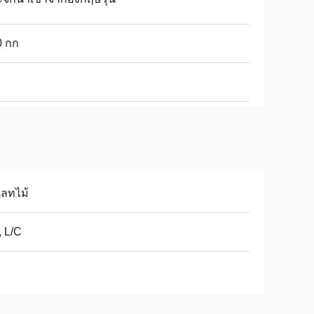
0 กก
เลทไม้
, L/C