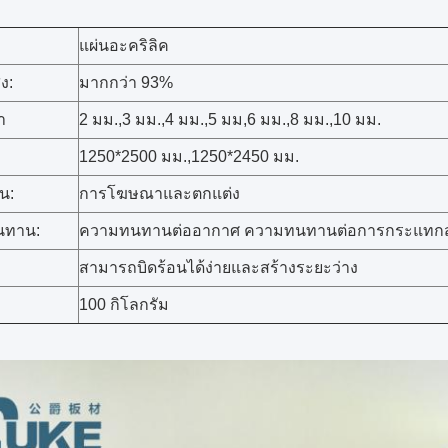
:
แผ่นอะคริลิค
ง:
มากกว่า 93%
า
2 มม.
,
3 มม.
,
4 มม.
,
5 มม
,
6 มม.
,
8 มม.
,
10 มม.
1250*2500 มม.
,
1250*2450 มม.
น:
การโฆษณาและตกแต่ง
นทาน:
ความทนทานต่ออากาศ ความทนทานต่อการกระแทกส
สามารถบิดร้อนได้ง่ายและสร้างระยะว่าง
100 กิโลกรัม