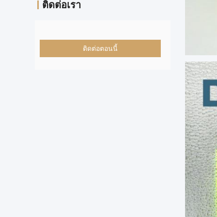
ติดต่อเรา
ติดต่อตอนนี้