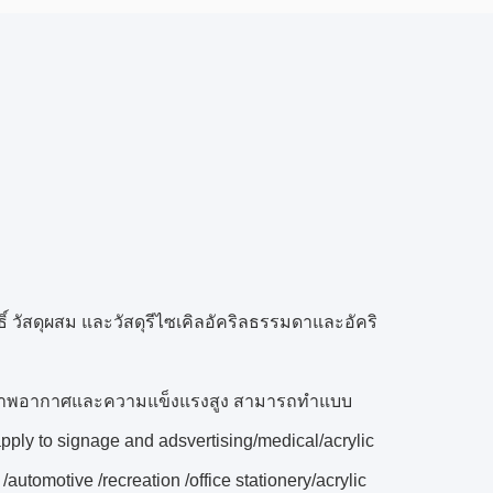
ธิ์ วัสดุผสม และวัสดุรีไซเคิลอัคริลธรรมดาและอัคริ
นกับสภาพอากาศและความแข็งแรงสูง สามารถทําแบบ
ply to signage and adsvertising/medical/acrylic
/automotive /recreation /office stationery/acrylic